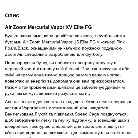
Опис
Air Zoom Mercurial Vapor XV Elite FG
Будьте швидшими, коли це дійсно важливо, з футбольними
бутсами Air Zoom Mercurial Vapor 15 Elite FG у кольорі Pink
Foam/Black, оснащеними унікальною пружною подушкою
Zoom Air, спеціально розробленою для футболу.
Перевернувши бутсу, ви побачите повітряну подушку в
передній частині стопи у всій її славі. При відштовхуванні або
зміні напряму вона гнучко працює разом з вашою ногою,
повертаючи енергію та допомагаючи вам прискорюватися.
Разом з трипроменевими шипами це забезпечує динамічні
рухи, які можуть вирішити результат матчу.
Але не тільки підошва стала швидшою. Кожен аспект верхньої
частини Vaporposite+ оптимізований для швидкості.
Вентильована Flyknit та підкладка Speed Cage поєднуються,
щоб забезпечити легку та гнучку підтримку, а зовнішній шар з
шевронною текстурою створений для тактильного відчуття
м'яча при веденні на швидкості. Для комфорту шви на кісточці