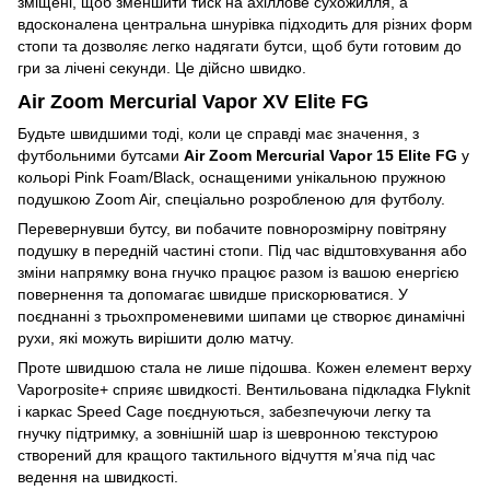
зміщені, щоб зменшити тиск на ахіллове сухожилля, а
вдосконалена центральна шнурівка підходить для різних форм
стопи та дозволяє легко надягати бутси, щоб бути готовим до
гри за лічені секунди. Це дійсно швидко.
Air Zoom Mercurial Vapor XV Elite FG
Будьте швидшими тоді, коли це справді має значення, з
футбольними бутсами
Air Zoom Mercurial Vapor 15 Elite FG
у
кольорі Pink Foam/Black, оснащеними унікальною пружною
подушкою Zoom Air, спеціально розробленою для футболу.
Перевернувши бутсу, ви побачите повнорозмірну повітряну
подушку в передній частині стопи. Під час відштовхування або
зміни напрямку вона гнучко працює разом із вашою енергією
повернення та допомагає швидше прискорюватися. У
поєднанні з трьохпроменевими шипами це створює динамічні
рухи, які можуть вирішити долю матчу.
Проте швидшою стала не лише підошва. Кожен елемент верху
Vaporposite+ сприяє швидкості. Вентильована підкладка Flyknit
і каркас Speed Cage поєднуються, забезпечуючи легку та
гнучку підтримку, а зовнішній шар із шевронною текстурою
створений для кращого тактильного відчуття м’яча під час
ведення на швидкості.