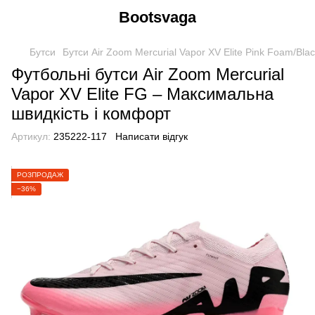
Bootsvaga
Бутси
Бутси Air Zoom Mercurial Vapor XV Elite Pink Foam/Bla
Футбольні бутси Air Zoom Mercurial
Vapor XV Elite FG – Максимальна
швидкість і комфорт
Артикул:
235222-117
Написати відгук
РОЗПРОДАЖ
−36%