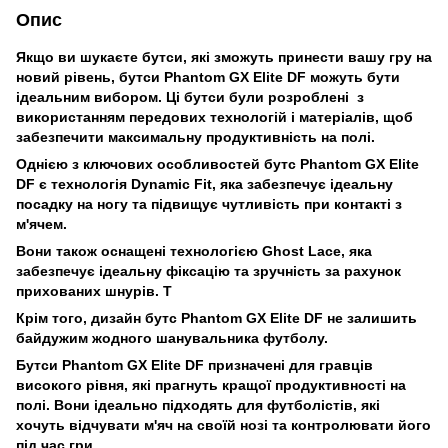
Опис
Якщо ви шукаєте бутси, які зможуть принести вашу гру на
новий рівень, бутси Phantom GX Elite DF можуть бути
ідеальним вибором. Ці бутси були розроблені з
використанням передових технологій і матеріалів, щоб
забезпечити максимальну продуктивність на полі.
Однією з ключових особливостей бутс Phantom GX Elite
DF є технологія Dynamic Fit, яка забезпечує ідеальну
посадку на ногу та підвищує чутливість при контакті з
м'ячем.
Вони також оснащені технологією Ghost Lace, яка
забезпечує ідеальну фіксацію та зручність за рахунок
прихованих шнурів. Т
Крім того, дизайн бутс Phantom GX Elite DF не залишить
байдужим жодного шанувальника футболу.
Бутси Phantom GX Elite DF призначені для гравців
високого рівня, які прагнуть кращої продуктивності на
полі. Вони ідеально підходять для футболістів, які
хочуть відчувати м'яч на своїй нозі та контролювати його
під час гри.