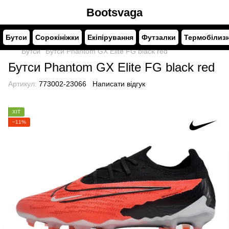
Bootsvaga
Бутси
Сорокініжки
Екіпірування
Футзалки
Термобілиз
Бутси
Бутси Phantom GX Elite FG black red
Бутси Phantom GX Elite FG black red
Артикул:
773002-23066
Написати відгук
ХІТ
−11%