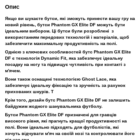
Опис
Якщо ви шукаєте бутси, які зможуть принести вашу гру на
новий рівень, бутси Phantom GX Elite DF можуть бути
ідеальним вибором. Ці бутси були розроблені з
використанням передових технологій і матеріалів, щоб
забезпечити максимальну продуктивність на полі.
Однією з ключових особливостей бутс Phantom GX Elite
DF є технологія Dynamic Fit, яка забезпечує ідеальну
посадку на ногу та підвищує чутливість при контакті з
м'ячем.
Вони також оснащені технологією Ghost Lace, яка
забезпечує ідеальну фіксацію та зручність за рахунок
прихованих шнурів. Т
Крім того, дизайн бутс Phantom GX Elite DF не залишить
байдужим жодного шанувальника футболу.
Бутси Phantom GX Elite DF призначені для гравців
високого рівня, які прагнуть кращої продуктивності на
полі. Вони ідеально підходять для футболістів, які
хочуть відчувати м'яч на своїй нозі та контролювати його
під час гри.