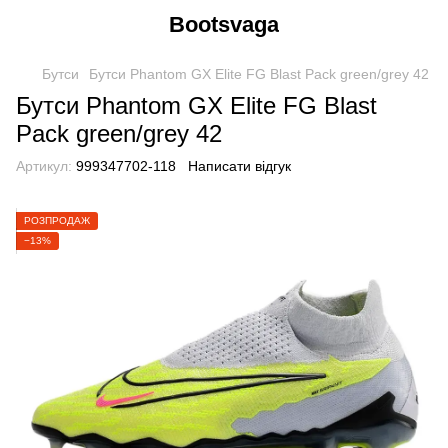
Bootsvaga
Бутси
Бутси Phantom GX Elite FG Blast Pack green/grey 42
Бутси Phantom GX Elite FG Blast
Pack green/grey 42
Артикул:
999347702-118
Написати відгук
РОЗПРОДАЖ
−13%