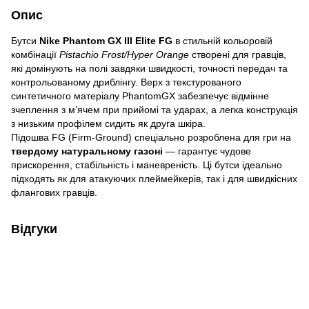
Опис
Бутси
Nike Phantom GX III Elite FG
в стильній кольоровій
комбінації
Pistachio Frost/Hyper Orange
створені для гравців,
які домінують на полі завдяки швидкості, точності передач та
контрольованому дриблінгу. Верх з текстурованого
синтетичного матеріалу PhantomGX забезпечує відмінне
зчеплення з м’ячем при прийомі та ударах, а легка конструкція
з низьким профілем сидить як друга шкіра.
Підошва FG (Firm-Ground) спеціально розроблена для гри на
твердому натуральному газоні
— гарантує чудове
прискорення, стабільність і маневреність. Ці бутси ідеально
підходять як для атакуючих плеймейкерів, так і для швидкісних
флангових гравців.
Відгуки