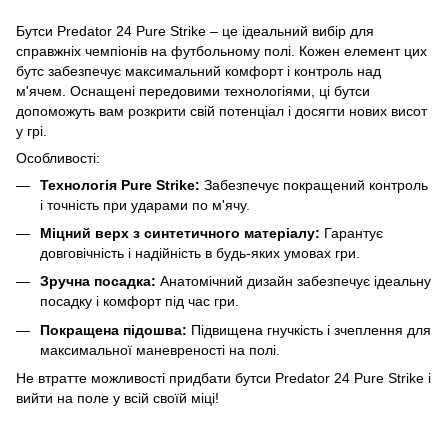
Бутси Predator 24 Pure Strike – це ідеальний вибір для
справжніх чемпіонів на футбольному полі. Кожен елемент цих
бутс забезпечує максимальний комфорт і контроль над
м'ячем. Оснащені передовими технологіями, ці бутси
допоможуть вам розкрити свій потенціал і досягти нових висот
у грі.
Особливості:
Технологія Pure Strike:
Забезпечує покращений контроль
і точність при ударами по м'ячу.
Міцний верх з синтетичного матеріалу:
Гарантує
довговічність і надійність в будь-яких умовах гри.
Зручна посадка:
Анатомічний дизайн забезпечує ідеальну
посадку і комфорт під час гри.
Покращена підошва:
Підвищена гнучкість і зчеплення для
максимальної маневреності на полі.
Не втратте можливості придбати бутси Predator 24 Pure Strike і
вийти на поле у всій своїй міці!