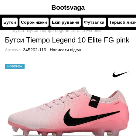
Bootsvaga
Бутси
Сорокініжки
Екіпірування
Футзалки
Термобілиз
Бутси
Бутси Tiempo Legend 10 Elite FG pink
Бутси Tiempo Legend 10 Elite FG pink
Артикул:
345202-116
Написати відгук
НОВИНКА