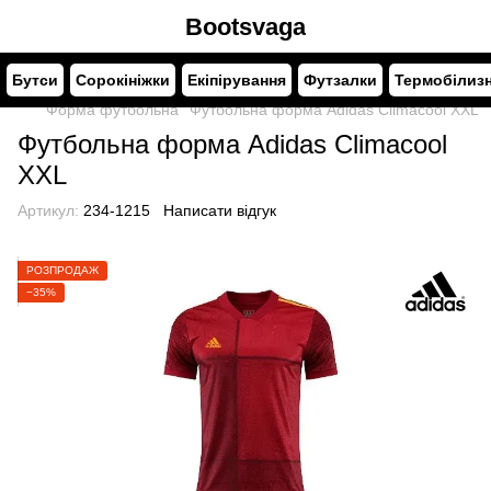
Bootsvaga
Бутси
Сорокініжки
Екіпірування
Футзалки
Термобілиз
Форма футбольна
Футбольна форма Adidas Climacool XXL
Футбольна форма Adidas Climacool
XXL
Артикул:
234-1215
Написати відгук
РОЗПРОДАЖ
−35%