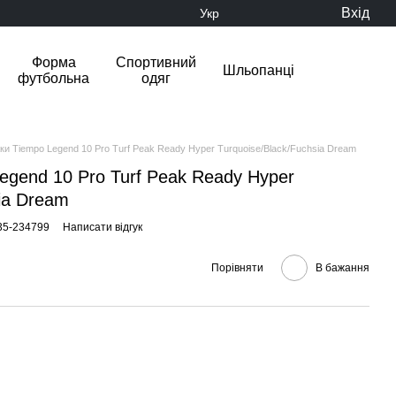
Вхід
Укр
Форма
Спортивний
Шльопанці
футбольна
одяг
ки Tiempo Legend 10 Pro Turf Peak Ready Hyper Turquoise/Black/Fuchsia Dream
egend 10 Pro Turf Peak Ready Hyper
sia Dream
35-234799
Написати відгук
Порівняти
В бажання