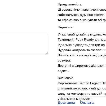
Продуктивність:
Ці сороконіжки призначені спец
забезпечують відмінне зчепле
та ефективно виконувати всі 
Переваги:
Унікальний дизайн у модних ко
Технологія Peak Ready для ма
Ідеально підходять для гри на 
Чудовий контроль та зчеплення
Висока якість матеріалів для до
розміри:
Доступні в широкому діапазоні 
сидить.
Висновок:
Сороконіжки Tiempo Legend 10 
стильний аксесуар, який допом
завдяки комфорту та високій пр
унікальною моделлю!
Доставка
Оплата