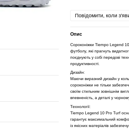
Повідомити, коли з'яв
Опис
Сороконіжки Tiempo Legend 10
футболу, які прагнуть видатно
поєднують у собі передові техн
продуктивності.
Дизайн:
Маючи виразний дизайн у кольо
сороконіжки не тільки забезпеч
своїм стильним зовнішнім вигл
впевненість, а деталі у чорном
Технології:
Tiempo Legend 10 Pro Turf ос
гарантує максимальний комфорт
із якісних матеріалів забезпеч