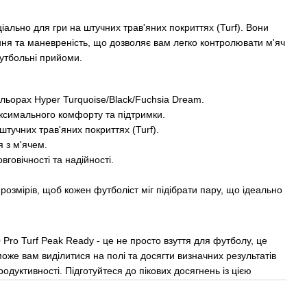
іально для гри на штучних трав'яних покриттях (Turf). Вони
ння та маневреність, що дозволяє вам легко контролювати м'яч
футбольні прийоми.
льорах Hyper Turquoise/Black/Fuchsia Dream.
ксимального комфорту та підтримки.
штучних трав'яних покриттях (Turf).
 з м'ячем.
вговічності та надійності.
розмірів, щоб кожен футболіст міг підібрати пару, що ідеально
Pro Turf Peak Ready - це не просто взуття для футболу, це
оже вам виділитися на полі та досягти визначних результатів
одуктивності. Підготуйтеся до пікових досягнень із цією