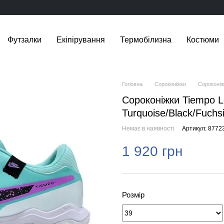
Футзалки
Екіпірування
Термобілизна
Костюми
Головна
Сороконіжки
Сороконіж
Сороконіжки Tiempo L
Turquoise/Black/Fuch
Немає в наявності
Артикул: 8772
1 920 грн
Розмір