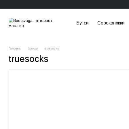
Перейти до основного контенту
Бутси
Сороконіжки
Головна
Бренди
truesocks
truesocks