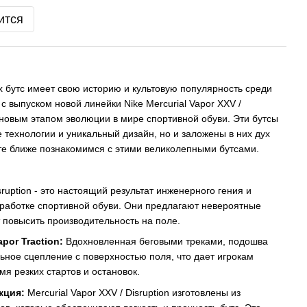
ится
 бутс имеет свою историю и культовую популярность среди
 с выпуском новой линейки Nike Mercurial Vapor XXV /
с новым этапом эволюции в мире спортивной обуви. Эти бутсы
технологии и уникальный дизайн, но и заложены в них дух
те ближе познакомимся с этими великолепными бутсами.
sruption - это настоящий результат инженерного гения и
зработке спортивной обуви. Они предлагают невероятные
 повысить производительность на поле.
por Traction:
Вдохновленная беговыми треками, подошва
ьное сцепление с поверхностью поля, что дает игрокам
мя резких стартов и остановок.
кция:
Mercurial Vapor XXV / Disruption изготовлены из