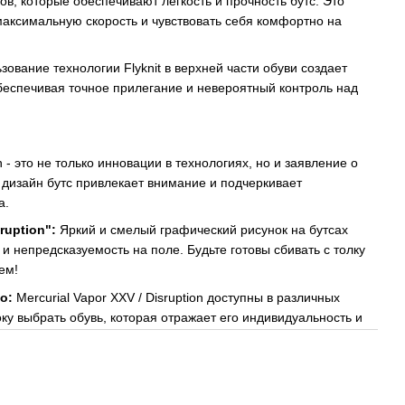
в, которые обеспечивают легкость и прочность бутс. Это
максимальную скорость и чувствовать себя комфортно на
ование технологии Flyknit в верхней части обуви создает
обеспечивая точное прилегание и невероятный контроль над
on - это не только инновации в технологиях, но и заявление о
 дизайн бутс привлекает внимание и подчеркивает
а.
ruption":
Яркий и смелый графический рисунок на бутсах
и непредсказуемость на поле. Будьте готовы сбивать с толку
ем!
о:
Mercurial Vapor XXV / Disruption доступны в различных
оку выбрать обувь, которая отражает его индивидуальность и