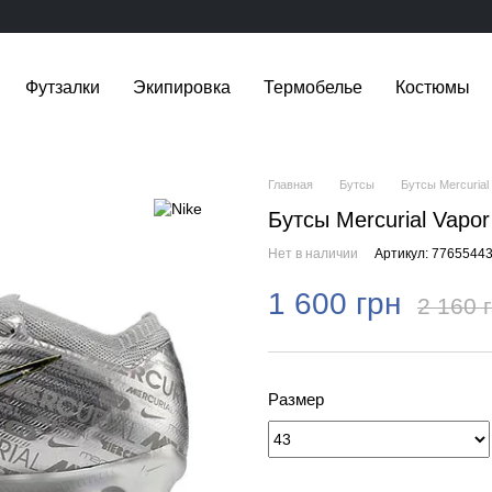
Футзалки
Экипировка
Термобелье
Костюмы
Главная
Бутсы
Бутсы Mercurial 
Бутсы Mercurial Vapor
Нет в наличии
Артикул: 7765544
1 600 грн
2 160 
Размер