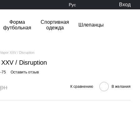
Вход
Рус
Форма
Спортивная
Шлепанцы
футбольная
одежда
Vapor XXV / Disruption
 XXV / Disruption
3-75
Оставить отзыв
грн
К сравнению
В желания