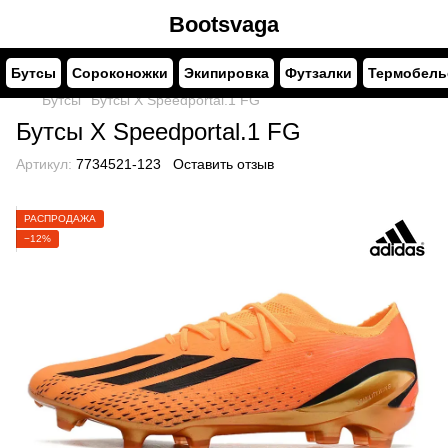
Bootsvaga
Бутсы
Сороконожки
Экипировка
Футзалки
Термобель
Бутсы
Бутсы X Speedportal.1 FG
Бутсы X Speedportal.1 FG
Артикул:
7734521-123
Оставить отзыв
РАСПРОДАЖА
−12%