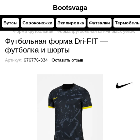
Bootsvaga
Бутсы
Сороконожки
Экипировка
Футзалки
Термобель
Форма футбольная
Форма футбольная Dri-Fit black yellow
Футбольная форма Dri-FIT —
футболка и шорты
Артикул:
676776-334
Оставить отзыв