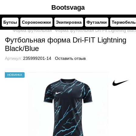
Bootsvaga
Бутсы
Сороконожки
Экипировка
Футзалки
Термобель
Форма футбольная
Форма футбольная Dri-Fit Lightning Blac
Футбольная форма Dri-FIT Lightning
Black/Blue
Артикул:
235999201-14
Оставить отзыв
НОВИНКА