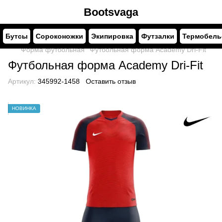
Bootsvaga
Бутсы
Сороконожки
Экипировка
Футзалки
Термобель
Форма футбольная
Футбольная форма Academy Dri-Fit
Футбольная форма Academy Dri-Fit
Артикул:
345992-1458
Оставить отзыв
НОВИНКА