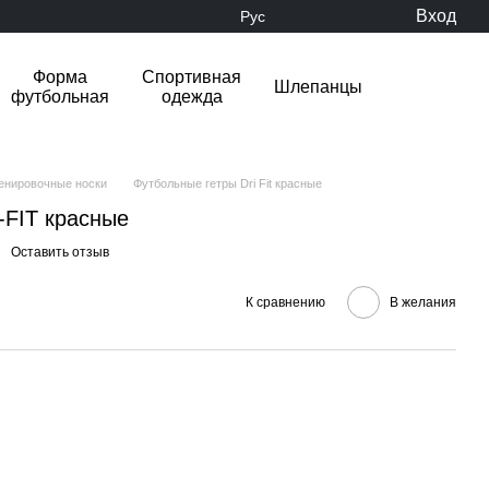
Вход
Рус
Форма
Спортивная
Шлепанцы
футбольная
одежда
ренировочные носки
Футбольные гетры Dri Fit красные
-FIT красные
Оставить отзыв
К сравнению
В желания