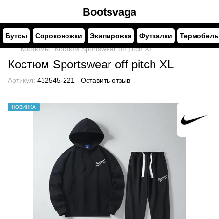
Bootsvaga
Бутсы
Сороконожки
Экипировка
Футзалки
Термобель
Костюмы
Костюм Sportswear off pitch XL
Костюм Sportswear off pitch XL
Артикул:
432545-221
Оставить отзыв
НОВИНКА