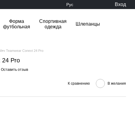
Вход
Рус
Форма
Спортивная
Шлепанцы
футбольная
одежда
Мяч Teamwear Conext 24 Pro
 24 Pro
Оставить отзыв
К сравнению
В желания