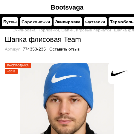
Bootsvaga
Бутсы
Сороконожки
Экипировка
Футзалки
Термобель
Экипировка
Горловики, шапки, игровые перчатки
Шапка фл
Шапка флисовая Team
Артикул:
774350-235
Оставить отзыв
РАСПРОДАЖА
−36%