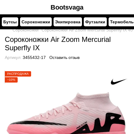
Bootsvaga
Бутсы
Сороконожки
Экипировка
Футзалки
Термобель
Сороконожки
Сороконожки Air Zoom Mercurial Superfly IX 40
Сороконожки Air Zoom Mercurial
Superfly IX
Артикул:
3455432-17
Оставить отзыв
РАСПРОДАЖА
−10%