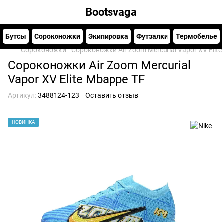
Bootsvaga
Бутсы
Сороконожки
Экипировка
Футзалки
Термобелье
Сороконожки
Сороконожки Air Zoom Mercurial Vapor XV Elit
Сороконожки Air Zoom Mercurial
Vapor XV Elite Mbappe TF
Артикул:
3488124-123
Оставить отзыв
НОВИНКА