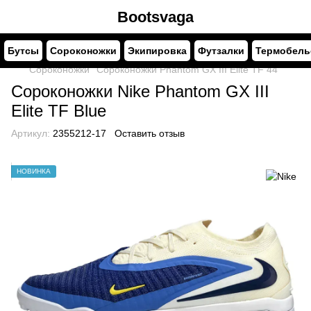
Bootsvaga
Бутсы
Сороконожки
Экипировка
Футзалки
Термобель
Сороконожки
Сороконожки Phantom GX III Elite TF 44
Сороконожки Nike Phantom GX III
Elite TF Blue
Артикул:
2355212-17
Оставить отзыв
НОВИНКА