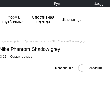
Вход
Рус
Форма
Спортивная
Шлепанцы
футбольная
одежда
а для вратарей
Вратарские перчатки Nike Phantom Shadow grey
 Nike Phantom Shadow grey
23-12
Оставить отзыв
К сравнению
В желания