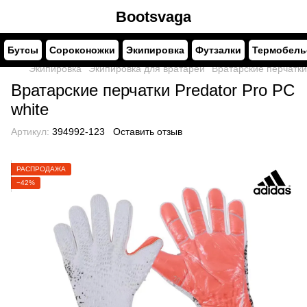
Bootsvaga
Бутсы
Сороконожки
Экипировка
Футзалки
Термобель
Экипировка
Экипировка для вратарей
Вратарские перчатки 
Вратарские перчатки Predator Pro PC
white
Артикул:
394992-123
Оставить отзыв
РАСПРОДАЖА
−42%